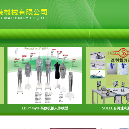
i.Dummy® 高效机械人体模型
SULEE台湾速
产品中心
您所