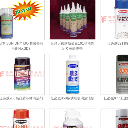
日本 SUN DRY ISO 超级去油
台湾天裕牌斯如新101动植性
仕必威821
污剂No.SD8
油及黄斑洗剂
仕必威206高品质菲林清洁剂
仕必威050多功能玻璃清洁剂
仕必威077工