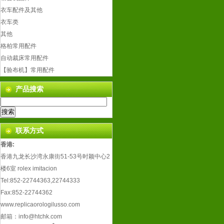
衣车配件及其他
衣车类
其他
格柏常用配件
自动裁床常用配件
【验布机】常用配件
产品搜索
联系方式
香港:
香港九龙长沙湾永康街51-53号时颖中心2
楼6室
rolex imitacion
Tel:852-22744363,22744333
Fax:852-22744362
www.replicaorologilusso.com
邮箱：
info@htchk.com