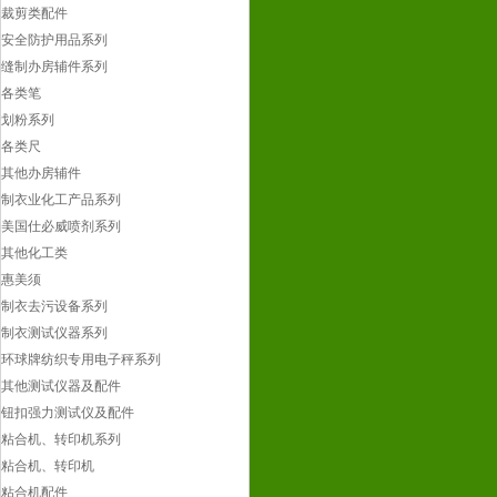
裁剪类配件
制衣去污设备系列
安全防护用品系列
制衣测试仪器系列
缝制办房辅件系列
环球牌纺织专用电子秤系列
各类笔
其他测试仪器及配件
划粉系列
钮扣强力测试仪及配件
各类尺
粘合机、转印机系列
其他办房辅件
粘合机、转印机
制衣业化工产品系列
粘合机配件
美国仕必威喷剂系列
衣车配件及其他
其他化工类
衣车类
惠美须
其他
制衣去污设备系列
格柏常用配件
制衣测试仪器系列
自动裁床常用配件
环球牌纺织专用电子秤系列
【验布机】常用配件
其他测试仪器及配件
新闻中心
钮扣强力测试仪及配件
联系我们
粘合机、转印机系列
粘合机、转印机
粘合机配件