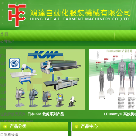
首 页
公司简介
产品中心
口罩机设备
佳优牌服装机械系列
佳优牌检针机系列
佳优牌粘合机系列
佳优牌烫画机系列
佳优牌衬衫辅助设备
佳优牌特种服装机械
佳优牌制衣测试仪器系列
佳优牌整烫系列
日本 KM 裁剪系列产品
i.Dummy® 高效
佳优牌缝制裁剪系列
产品分类
产品中心
佳优牌去污设备系列
口罩机设备