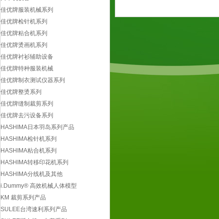
HASHIMA日本羽岛系列产品
佳优牌服装机械系列
HASHIMA检针机系列
佳优牌检针机系列
HASHIMA粘合机系列
佳优牌粘合机系列
HASHIMA转移印花机系列
佳优牌烫画机系列
HASHIMA分线机及其他
佳优牌衬衫辅助设备
i.Dummy® 高效机械人体模型
佳优牌特种服装机械
KM 裁剪系列产品
佳优牌制衣测试仪器系列
SULEE台湾速利系列产品
佳优牌整烫系列
SULEE断布机、电剪系列
佳优牌缝制裁剪系列
SULEE 零件及其他
佳优牌去污设备系列
意大利 BG 高级整烫设备
HASHIMA日本羽岛系列产品
成丰牌制衣设备
HASHIMA检针机系列
成丰牌全自动切带机系列
HASHIMA粘合机系列
成丰牌衬衫整烫设备系列
HASHIMA转移印花机系列
成丰牌制衣辅助设备系列
HASHIMA分线机及其他
韩国银星牌工业烫斗
i.Dummy® 高效机械人体模型
工业蒸汽烫斗系列
KM 裁剪系列产品
蒸汽炉斗及挂烫
SULEE台湾速利系列产品
烫斗配件