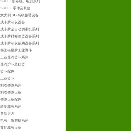
SULEE断布机、电剪系列
工业烫斗
SULEE 零件及其他
制衣整烫系列
意大利 BG 高级整烫设备
制衣整烫设备
成丰牌制衣设备
整烫设备配件
成丰牌全自动切带机系列
缝制裁剪系列
成丰牌衬衫整烫设备系列
各款剪刀
成丰牌制衣辅助设备系列
电剪、断布机系列
韩国银星牌工业烫斗
其他裁剪设备
工业蒸汽烫斗系列
裁剪类配件
蒸汽炉斗及挂烫
安全防护用品系列
烫斗配件
缝制办房辅件系列
工业烫斗
各类笔
制衣整烫系列
划粉系列
制衣整烫设备
各类尺
整烫设备配件
其他办房辅件
缝制裁剪系列
制衣业化工产品系列
各款剪刀
美国仕必威喷剂系列
电剪、断布机系列
其他化工类
其他裁剪设备
惠美须