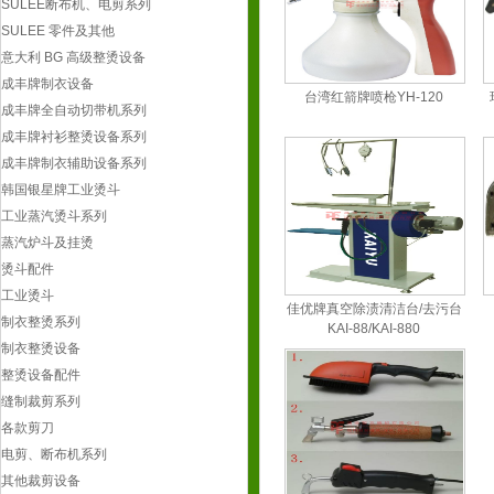
SULEE断布机、电剪系列
工业烫斗
SULEE 零件及其他
制衣整烫系列
意大利 BG 高级整烫设备
制衣整烫设备
成丰牌制衣设备
整烫设备配件
台湾红箭牌喷枪YH-120
成丰牌全自动切带机系列
缝制裁剪系列
成丰牌衬衫整烫设备系列
各款剪刀
成丰牌制衣辅助设备系列
电剪、断布机系列
韩国银星牌工业烫斗
其他裁剪设备
工业蒸汽烫斗系列
裁剪类配件
蒸汽炉斗及挂烫
安全防护用品系列
烫斗配件
缝制办房辅件系列
工业烫斗
各类笔
佳优牌真空除渍清洁台/去污台
制衣整烫系列
划粉系列
KAI-88/KAI-880
制衣整烫设备
各类尺
整烫设备配件
其他办房辅件
缝制裁剪系列
制衣业化工产品系列
各款剪刀
美国仕必威喷剂系列
电剪、断布机系列
其他化工类
其他裁剪设备
惠美须