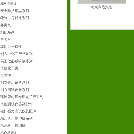
裁剪类配件
制衣去污设备系列
意大利蒸汽枪
安全防护用品系列
制衣测试仪器系列
缝制办房辅件系列
环球牌纺织专用电子秤系列
各类笔
其他测试仪器及配件
划粉系列
钮扣强力测试仪及配件
各类尺
粘合机、转印机系列
其他办房辅件
粘合机、转印机
制衣业化工产品系列
粘合机配件
美国仕必威喷剂系列
衣车配件及其他
其他化工类
衣车类
惠美须
其他
制衣去污设备系列
格柏常用配件
制衣测试仪器系列
自动裁床常用配件
环球牌纺织专用电子秤系列
【验布机】常用配件
其他测试仪器及配件
新闻中心
钮扣强力测试仪及配件
联系我们
粘合机、转印机系列
粘合机、转印机
粘合机配件