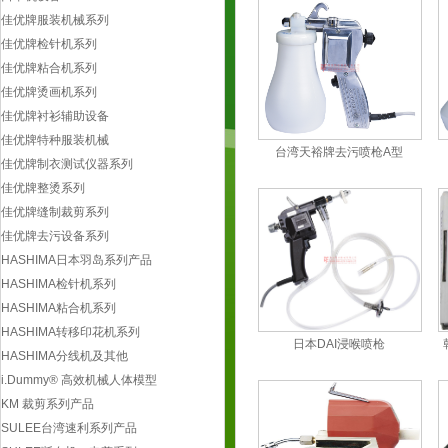
HASHIMA日本羽岛系列产品
佳优牌服装机械系列
HASHIMA检针机系列
佳优牌检针机系列
HASHIMA粘合机系列
佳优牌粘合机系列
HASHIMA转移印花机系列
佳优牌烫画机系列
HASHIMA分线机及其他
佳优牌衬衫辅助设备
i.Dummy® 高效机械人体模型
佳优牌特种服装机械
KM 裁剪系列产品
台湾天裕牌去污喷枪A型
佳优牌制衣测试仪器系列
SULEE台湾速利系列产品
佳优牌整烫系列
SULEE断布机、电剪系列
佳优牌缝制裁剪系列
SULEE 零件及其他
佳优牌去污设备系列
意大利 BG 高级整烫设备
HASHIMA日本羽岛系列产品
成丰牌制衣设备
HASHIMA检针机系列
成丰牌全自动切带机系列
HASHIMA粘合机系列
成丰牌衬衫整烫设备系列
HASHIMA转移印花机系列
成丰牌制衣辅助设备系列
日本DAI浸喉喷枪
HASHIMA分线机及其他
韩国银星牌工业烫斗
i.Dummy® 高效机械人体模型
工业蒸汽烫斗系列
KM 裁剪系列产品
蒸汽炉斗及挂烫
SULEE台湾速利系列产品
烫斗配件