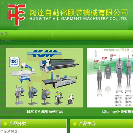
首 页
公司简介
产品中心
口罩机设备
佳优牌服装机械系列
佳优牌检针机系列
佳优牌粘合机系列
佳优牌烫画机系列
佳优牌衬衫辅助设备
佳优牌特种服装机械
佳优牌制衣测试仪器系列
佳优牌整烫系列
日本 KM 裁剪系列产品
i.Dummy® 高效
佳优牌缝制裁剪系列
产品分类
产品中心
佳优牌去污设备系列
口罩机设备