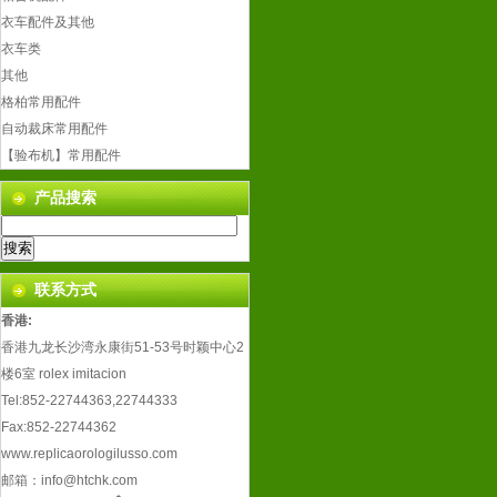
衣车配件及其他
衣车类
其他
格柏常用配件
自动裁床常用配件
【验布机】常用配件
产品搜索
联系方式
香港:
香港九龙长沙湾永康街51-53号时颖中心2
楼6室
rolex imitacion
Tel:852-22744363,22744333
Fax:852-22744362
www.replicaorologilusso.com
邮箱：
info@htchk.com